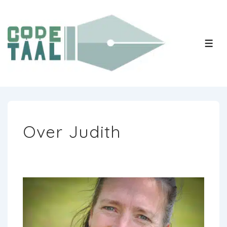
↓
Doorgaan
naar
MEN
hoofdinhoud
Over Judith