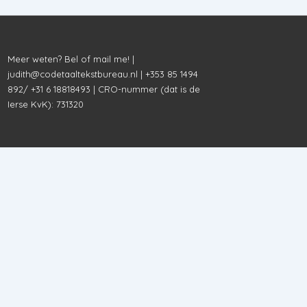
Meer weten? Bel of mail me! |
judith@codetaaltekstbureau.nl
| +353 85 1494
892/ +31 6 18818493 | CRO-nummer (dat is de
Ierse KvK): 731320