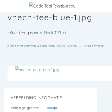
↓
Doorgaan
vnech-tee-blue-1.jpg
naar
hoofdinhoud
‹ Keer terug naar
V-Neck T-Shirt
GEPLAATST OPDOOR
4 APRIL 2018
PROBU-ADMIN
GEPLAATST IN
AFBEELDING INFORMATIE
Volledige grootte:
800×800
px