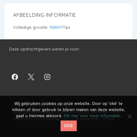
AFBEELDING INFORMATIE
Volledige grootte:
1080×717
px
Deze opdrachtgevers waren je voor:
Wij gebruiken cookies op onze website. Door op 'oké' te
Meer weten? Bel of mail me! |
klikken of door gebruik te blijven maken van deze website,
judith@codetaaltekstbureau.nl
| +353 85 1494 892/ +31 6
gaat u hiermee akkoord.
Klik hier voor meer informatie
.
18818493 | CRO-nummer (dat is de Ierse KvK): 731320
OKÉ