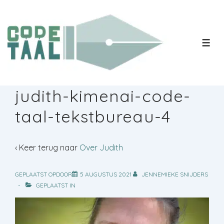
↓
Doorgaan
naar
MEN
hoofdinhoud
judith-kimenai-code-
taal-tekstbureau-4
‹ Keer terug naar
Over Judith
GEPLAATST OPDOOR
5 AUGUSTUS 2021
JENNEMIEKE SNIJDERS
GEPLAATST IN