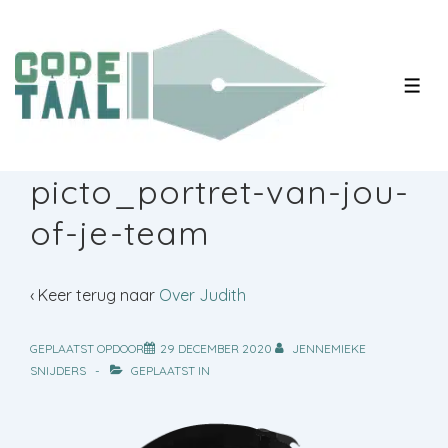
↓
Doorgaan
naar
MEN
hoofdinhoud
picto_portret-van-jou-
of-je-team
‹ Keer terug naar
Over Judith
GEPLAATST OPDOOR
29 DECEMBER 2020
JENNEMIEKE
SNIJDERS
GEPLAATST IN