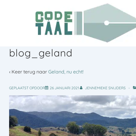
↓
Doorgaan
naar
hoofdinhoud
blog_geland
‹ Keer terug naar
Geland, nu echt!
GEPLAATST OPDOOR
26 JANUARI 2021
JENNEMIEKE SNIJDERS