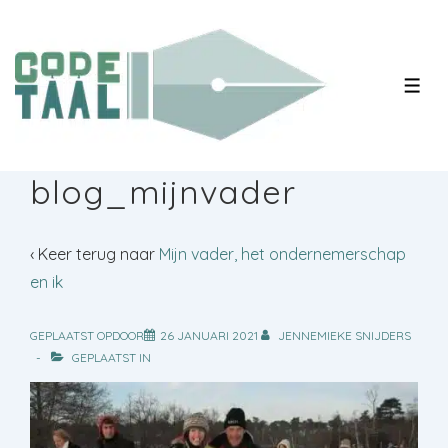
↓
Doorgaan
naar
MEN
hoofdinhoud
blog_mijnvader
‹ Keer terug naar
Mijn vader, het ondernemerschap
en ik
GEPLAATST OPDOOR
26 JANUARI 2021
JENNEMIEKE SNIJDERS
GEPLAATST IN