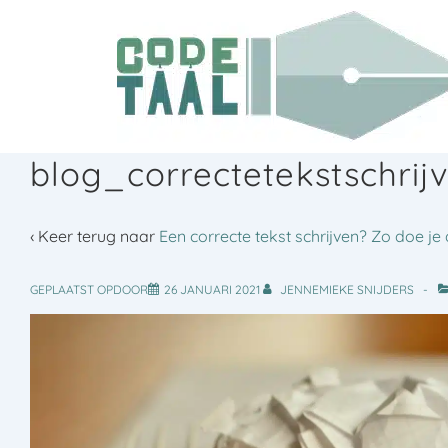
↓
Doorgaan
naar
hoofdinhoud
blog_correctetekstschrij
‹ Keer terug naar
Een correcte tekst schrijven? Zo doe je 
GEPLAATST OPDOOR
26 JANUARI 2021
JENNEMIEKE SNIJDERS